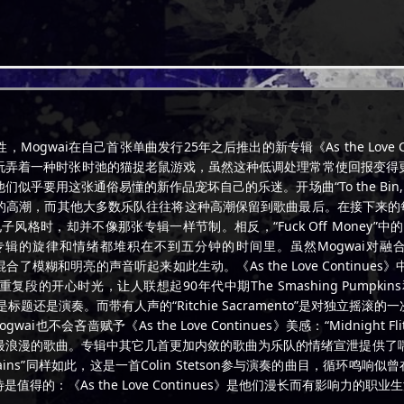
gwai在自己首张单曲发行25年之后推出的新专辑《As the Love 
玩弄着一种时张时弛的猫捉老鼠游戏，虽然这种低调处理常常使回报变得
张通俗易懂的新作品宠坏自己的乐迷。开场曲“To the Bin, My Friend,
高潮，而其他大多数乐队往往将这种高潮保留到歌曲最后。在接下来的每
子风格时，却并不像那张专辑一样节制。相反，“Fuck Off Money”中的合
仿佛要将一整张专辑的旋律和情绪都堆积在不到五分钟的时间里。虽然Mogw
res”中那样，混合了模糊和明亮的声音听起来如此生动。《As the Love Con
重复段的开心时光，让人联想起90年代中期The Smashing Pumpkins和Di
演奏。而带有人声的“Ritchie Sacramento”是对独立摇滚的一次罕见尝试
高度。Mogwai也不会吝啬赋予《As the Love Continues》美感：“Midnigh
的歌曲。专辑中其它几首更加内敛的歌曲为乐队的情绪宣泄提供了喘息时刻：“
ns”同样如此，这是一首Colin Stetson参与演奏的曲目，循环鸣响似曾在
的：《As the Love Continues》是他们漫长而有影响力的职业生