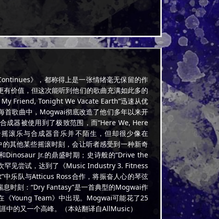
Continues》，都称得上是一张情绪毫无保留的作
更有价值，但这次能听到他们的歌曲充满如此多的
 Tonight We Vacate Earth”迅速从优
首歌曲中，Mogwai彻底改造了他们多年以来开
成器被使用到了极致范围，而“Here We, Here
ai对融合摇滚乐与合成器音乐并不陌生，但却很少像在
tinues》中的其他某些摇滚时刻，会让听者感受到一种新奇
nosaur Jr.的鼎盛时期；史诗般的“Drive the
，达到了《Music Industry 3. Fitness
t Flit”中乐队与Atticus Ross合作，将振奋人心的琴弦
Dry Fantasy”是一首典型的Mogwai作
《Young Team》中出现。Mogwai可能花了25
涯中的又一个高峰。（本站翻译自AllMusic）