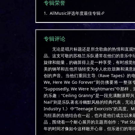
专辑荣誉
1. AllMusic评选年度最佳专辑
专辑评论
无论是唱片标题还是所含歌曲的热情和直观性，Mo
品。这支可敬的苏格兰乐队通常在他们的音乐中
旋律和能量，的确算得上是一种享受，有时感觉他们似乎要用这
美的钢琴和吉他开场转变为令人欢欣鼓舞和满意的
创的声音。当他们重回主导《Rave Tapes》的电
We, Here We Go Forever”则
“Supposedly, We Were Nightma
的乐趣：“Ceiling Granny”是一段充满翻滚即兴
Nail”则是乐队著名冷幽默风格的经典代表，无论是标题还是
Industry 1.》中“Teenage Exorcists”的
与狂喜的吉他结合在一起，也许是他们成立以来最浪漫
品，围绕着一个耐心展开的主题而创作；“Pat Stai
年的时间才像如今这样敞开心扉，但乐迷们的等待是值得